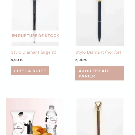
EN RUPTURE DE STOCK
Stylo Diamant (argent)
Stylo Diamant (noir/or)
5,90
€
5,90
€
LIRE LA SUITE
AJOUTER AU
PANIER
Plage
Ce
de
produit
prix :
a
2,99 €
à
plusieurs
16,99 €
variations.
Les