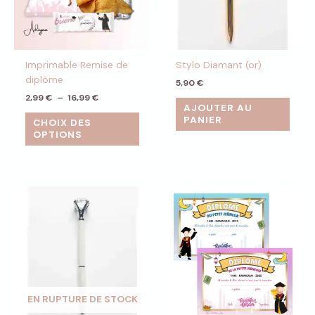
options
peuvent
être
choisies
Imprimable Remise de
Stylo Diamant (or)
sur
diplôme
la
5,90
€
page
2,99
€
–
16,99
€
AJOUTER AU
du
PANIER
CHOIX DES
produit
OPTIONS
EN RUPTURE DE STOCK