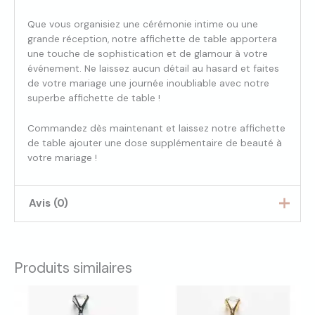
Que vous organisiez une cérémonie intime ou une
grande réception, notre affichette de table apportera
une touche de sophistication et de glamour à votre
événement. Ne laissez aucun détail au hasard et faites
de votre mariage une journée inoubliable avec notre
superbe affichette de table !
Commandez dès maintenant et laissez notre affichette
de table ajouter une dose supplémentaire de beauté à
votre mariage !
Avis (0)
Il n’y a pas encore d’avis.
Produits similaires
Seuls les clients connectés ayant acheté ce produit ont
la possibilité de laisser un avis.