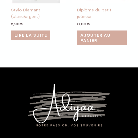
Stylo Diamant
Diplôme du petit
(blanc/argent)
jeûneur
5,90
€
0,00
€
LIRE LA SUITE
AJOUTER AU
PANIER