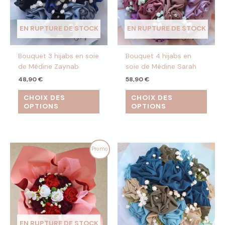
EN RUPTURE DE STOCK
EN RUPTURE DE STOCK
Bouquet 3 hijabs en soie
Bouquet 4 hijabs en
de Médine Zaynab
soie de Médine Sarah
48,90
€
58,90
€
CHOIX DES
CHOIX DES
OPTIONS
OPTIONS
Le
Le
Promo
prix
prix
initial
actuel
était :
est :
38,90 €.
30,00 €.
EN RUPTURE DE STOCK