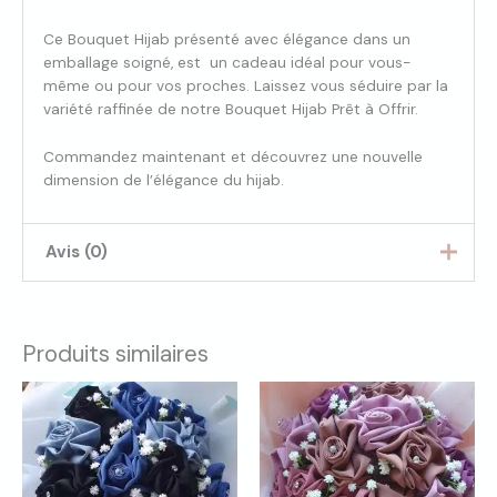
Ce Bouquet Hijab présenté avec élégance dans un
emballage soigné, est un cadeau idéal pour vous-
même ou pour vos proches. Laissez vous séduire par la
variété raffinée de notre Bouquet Hijab Prêt à Offrir.
Commandez maintenant et découvrez une nouvelle
dimension de l’élégance du hijab.
Avis (0)
Il n’y a pas encore d’avis.
Produits similaires
Seuls les clients connectés ayant acheté ce produit ont
la possibilité de laisser un avis.