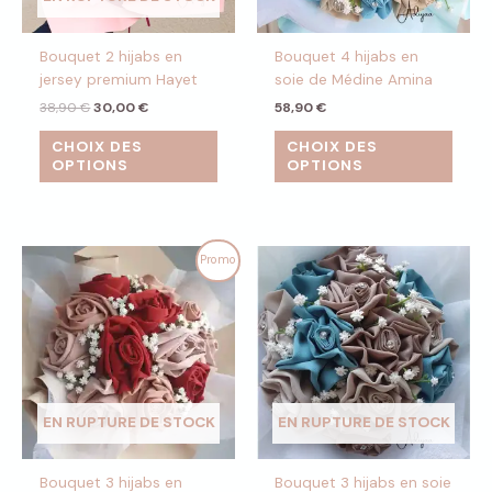
Bouquet 2 hijabs en
Bouquet 4 hijabs en
jersey premium Hayet
soie de Médine Amina
38,90
€
30,00
€
58,90
€
CHOIX DES
CHOIX DES
OPTIONS
OPTIONS
Le
Le
Promo
prix
prix
initial
actuel
était :
est :
48,90 €.
40,00 €.
EN RUPTURE DE STOCK
EN RUPTURE DE STOCK
Bouquet 3 hijabs en
Bouquet 3 hijabs en soie