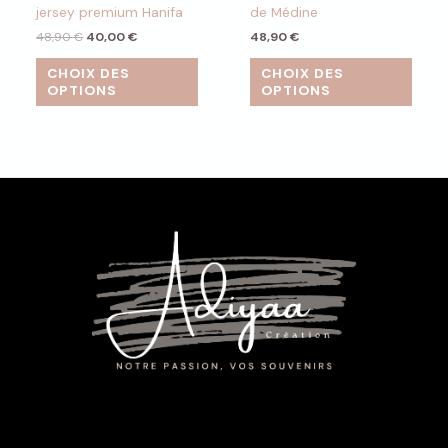
jersey premium Hanifa
de Médine
48,90
€
40,00
€
48,90
€
CHOIX DES
CHOIX DES
OPTIONS
OPTIONS