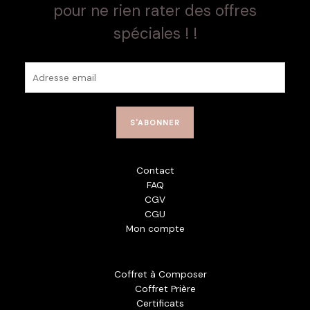
pour ne rien rater des offres
spéciales ! !
E
m
a
i
S'ABONNER
l
*
Contact
FAQ
CGV
CGU
Mon compte
Coffret à Composer
Coffret Prière
Certificats