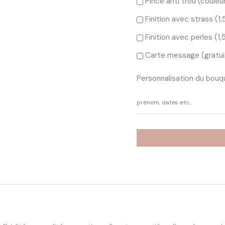
Pince anti trou (couleur
Finition avec strass (
1
Finition avec perles (
1
Carte message (gratui
Personnalisation du bouq
prénom, dates etc..