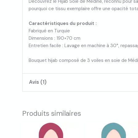
Découvrez le Hijab Soie de Médine, reconnu pour sa 
pourquoi ce tissu exemplaire offre une opacité tot
Caractéristiques du produit :
Fabriqué en Turquie
Dimensions : 190×70 cm
Entretien facile : Lavage en machine à 30°, repas
Bouquet hijab composé de 3 voiles en soie de Méd
Avis (1)
Minouch19
(client confirmé)
29 juil
Produits similaires
Note
5
sur
Que dire à part : foncez!! Je commande 
5