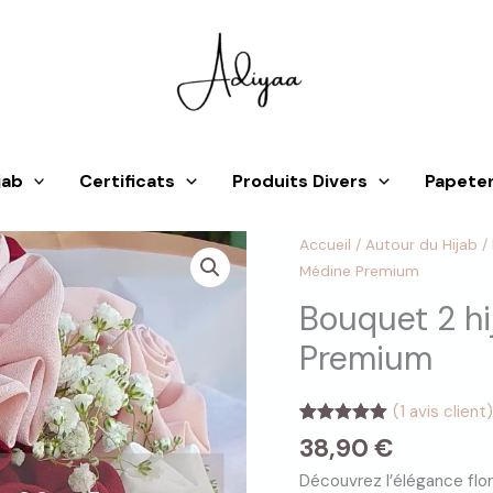
jab
Certificats
Produits Divers
Papeter
quantité
Accueil
/
Autour du Hijab
/
de
Médine Premium
Bouquet
Bouquet 2 hi
2
Premium
hijabs
en
soie
(
1
avis client)
de
Noté
1
5.00
38,90
€
Médine
sur 5
basé sur
Découvrez l’élégance flo
Premium
notation