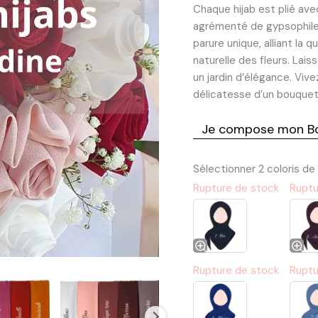
client
Chaque hijab est plié ave
agrémenté de gypsophile 
parure unique, alliant la 
naturelle des fleurs. Lai
un jardin d’élégance. Vivez
délicatesse d’un bouquet 
Je compose mon Bo
Sélectionner 2 coloris de
Rupture de stock
Ruptu
Rupture de stock
Ruptu