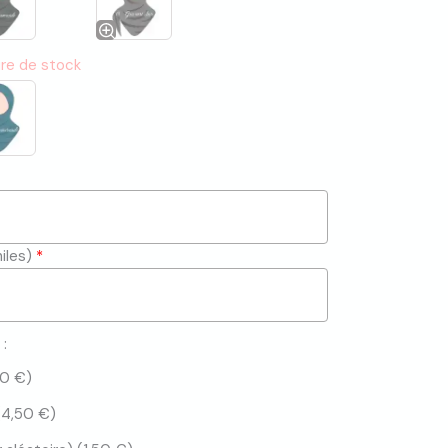
re de stock
hiles)
*
:
50
€
)
(
4,50
€
)