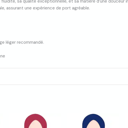
fluidité, sa qualité exceptionnelle, et sa matière d’une douceur i
ale, assurant une expérience de port agréable.
sage léger recommandé.
ine
let 2024
très souvent et je suis toujours satisfaite du travail et du ren