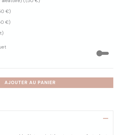
 aléatoire) (
1,50
€
)
,50
€
)
,50
€
)
t)
uet
AJOUTER AU PANIER