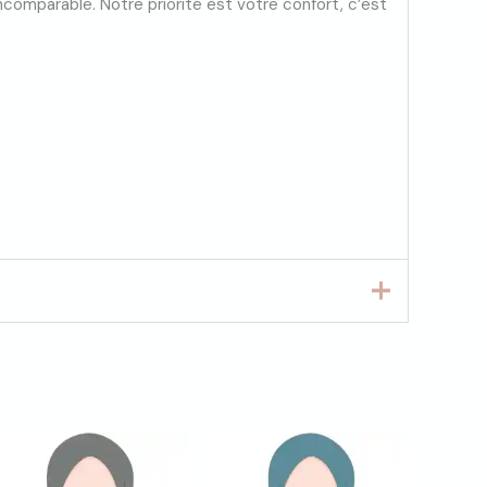
ncomparable. Notre priorité est votre confort, c’est
du je recommande énormément