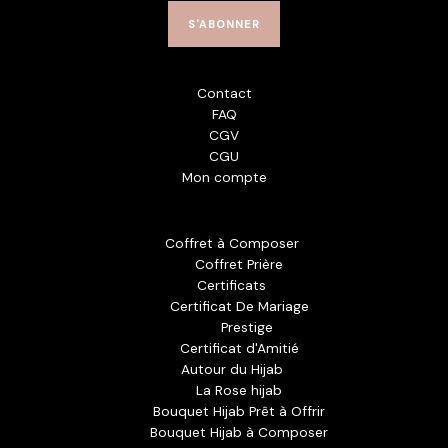
i
S'ABONNER
l
*
Contact
FAQ
CGV
CGU
Mon compte
Coffret à Composer
Coffret Prière
Certificats
Certificat De Mariage
Prestige
Certificat d'Amitié
Autour du Hijab
La Rose hijab
Bouquet Hijab Prêt à Offrir
Bouquet Hijab à Composer