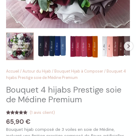
Accueil
/
Autour du Hijab
/
Bouquet Hijab à Composer
/ Bouquet 4
hijabs Prestige soie de Médine Premium
Bouquet 4 hijabs Prestige soie
de Médine Premium
(
1
avis client)
Noté
1
5.00
65,90
€
sur 5
basé sur
Bouquet hijab composé de 3 voiles en soie de Médine,
notation
client
incluant une finition prestige composé de fleurs artificielles