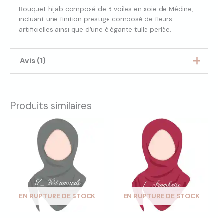
Bouquet hijab composé de 3 voiles en soie de Médine,
incluant une finition prestige composé de fleurs
artificielles ainsi que d’une élégante tulle perlée.
Avis (1)
Bulma21
26 novembre 2024
Produits similaires
Note
5
sur
Franchement, ce bouquet est juste
5
incroyable ! Quand je l’ai offert, la
personne a vraiment cru que c’était un
vrai bouquet de roses tellement la
présentation était soignée. En plus, ça
sentait super bon, comme un bouquet de
fleurs fraîchement coupées.
Le petit détail qui fait toute la différence,
EN RUPTURE DE STOCK
EN RUPTURE DE STOCK
c’est le pot, qui cache une surprise
vraiment bien pensée. Mais ce qui en jette