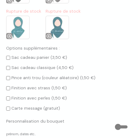
Rupture de stock
Rupture de stock
Options supplémentaires :
Sac cadeau panier (
3,50
€
)
Sac cadeau classique (
4,50
€
)
Pince anti trou (couleur aléatoire) (
1,50
€
)
Finition avec strass (
1,50
€
)
Finition avec perles (
1,50
€
)
Carte message (gratuit)
Personnalisation du bouquet
prénom, dates etc..