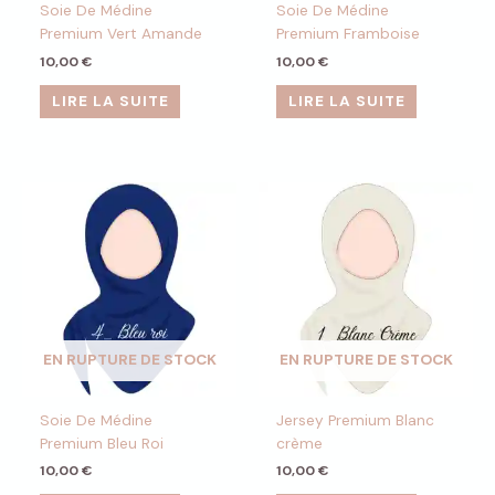
Soie De Médine
Soie De Médine
encore plus, c’est la finition prestige : elle
Premium Vert Amande
Premium Framboise
donne un côté vraiment haut de gamme
10,00
€
10,00
€
au bouquet, presque luxueux. Ça ne passe
pas inaperçu et ça impressionne dès le
LIRE LA SUITE
LIRE LA SUITE
premier regard.
Merci pour ton travail
Une cliente fidèle
Seuls les clients connectés ayant acheté ce produit ont
la possibilité de laisser un avis.
EN RUPTURE DE STOCK
EN RUPTURE DE STOCK
Soie De Médine
Jersey Premium Blanc
Premium Bleu Roi
crème
10,00
€
10,00
€