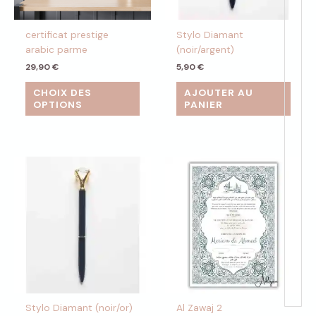
être
choisies
certificat prestige
Stylo Diamant
sur
arabic parme
(noir/argent)
la
page
29,90
€
5,90
€
du
CHOIX DES
AJOUTER AU
produit
OPTIONS
PANIER
Stylo Diamant (noir/or)
Al Zawaj 2