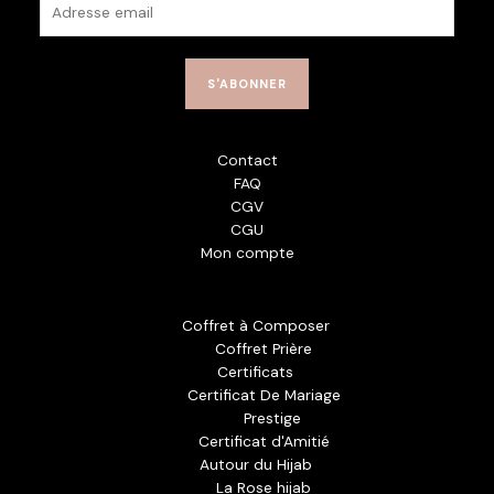
m
a
i
S'ABONNER
l
*
Contact
FAQ
CGV
CGU
Mon compte
Coffret à Composer
Coffret Prière
Certificats
Certificat De Mariage
Prestige
Certificat d'Amitié
Autour du Hijab
La Rose hijab