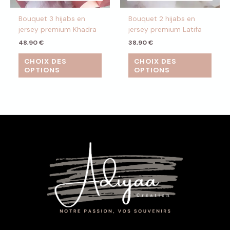
Bouquet 3 hijabs en
Bouquet 2 hijabs en
jersey premium Khadra
jersey premium Latifa
48,90
€
38,90
€
CHOIX DES
CHOIX DES
OPTIONS
OPTIONS