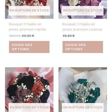
EN RUPTURE DE STOCK
EN RUPTURE DE STOCK
Bouquet 3 hijabs en
Bouquet 3 hijabs en
jersey premium Hanifa
jersey premium Lorenza
48,90
€
40,00
€
48,90
€
CHOIX DES
CHOIX DES
OPTIONS
OPTIONS
EN RUPTURE DE STOCK
EN RUPTURE DE STOCK