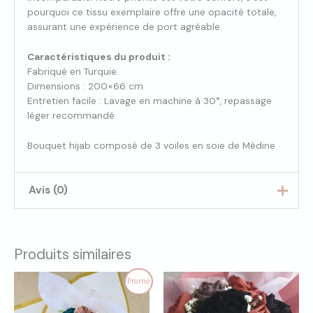
pourquoi ce tissu exemplaire offre une opacité totale,
assurant une expérience de port agréable.
Caractéristiques du produit :
Fabriqué en Turquie
Dimensions : 200×66 cm
Entretien facile : Lavage en machine à 30°, repassage
léger recommandé.
Bouquet hijab composé de 3 voiles en soie de Médine
Avis (0)
Il n’y a pas encore d’avis.
Produits similaires
Seuls les clients connectés ayant acheté ce produit ont
la possibilité de laisser un avis.
Le
Le
Promo
prix
prix
initial
actuel
était :
est :