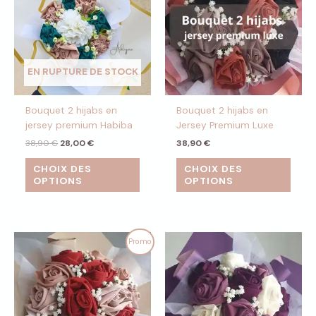
38,90 €.
28,00 €.
EN RUPTURE DE STOCK
Bouquet 2 hijabs en
Bouquet 2 hijabs en
jersey premium Habiba
Jersey Premium Luxe
38,90
€
28,00
€
38,90
€
CHOIX DES
CHOIX DES
OPTIONS
OPTIONS
Le
Le
Promo
prix
prix
initial
actuel
était :
est :
48,90 €.
40,00 €.