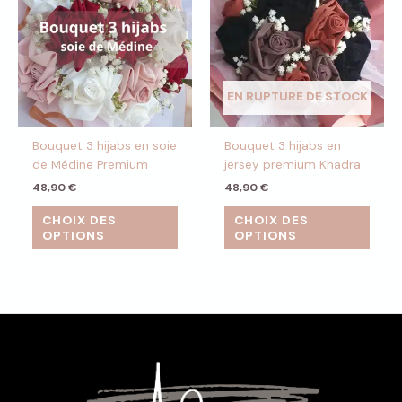
EN RUPTURE DE STOCK
Bouquet 3 hijabs en soie
Bouquet 3 hijabs en
de Médine Premium
jersey premium Khadra
48,90
€
48,90
€
CHOIX DES
CHOIX DES
OPTIONS
OPTIONS