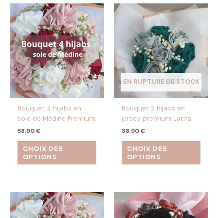
EN RUPTURE DE STOCK
Bouquet 4 hijabs en
Bouquet 2 hijabs en
soie de Médine Premium
jersey premium Latifa
58,90
€
38,90
€
CHOIX DES
CHOIX DES
OPTIONS
OPTIONS